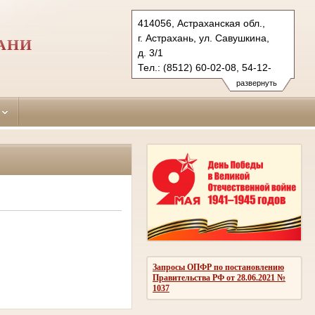
414056, Астраханская обл.,
г. Астрахань, ул. Савушкина,
АНИ
д. 3/1
Тел.: (8512) 60-02-08, 54-12-
10 (ф.)
развернуть
leninsky.ast@sudrf.ru
Запросы ОПФР по постановлению
Правительства РФ от 28.06.2021 №
1037